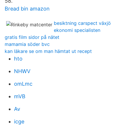
58.
Bread bin amazon
besiktning carspect växjö
ekonomi specialisten
gratis film sidor på nätet
mamamia söder bvc
kan läkare se om man hämtat ut recept
hto
NHWV
omLmc
mVB
Av
icge