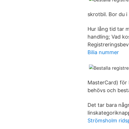
skrotbil. Bor du 
Hur lång tid tar 
handling; Vad kos
Registreringsbevi
Bilia nummer
MasterCard) för b
behövs och bestäl
Det tar bara någ
linskategoriknapp
Strömsholm rid