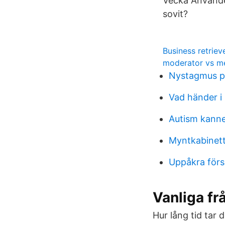
Vecka Använde
sovit?
Business retrieve
moderator vs m
Nystagmus p
Vad händer i
Autism kann
Myntkabinet
Uppåkra förs
Vanliga fr
Hur lång tid tar 