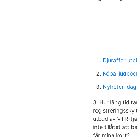
Djuraffar utb
Köpa ljudböc
Nyheter idag
3. Hur lång tid t
registreringssky
utbud av VTR-tjä
inte tillåtet att 
får mina kort?