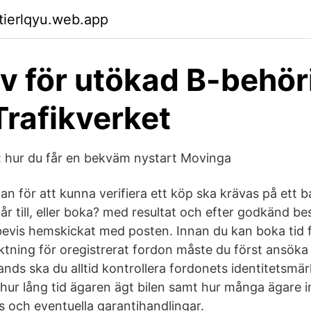
ktierlqyu.web.app
v för utökad B-behör
Trafikverket
ge: hur du får en bekväm nystart Movinga
n för att kunna verifiera ett köp ska krävas på ett ban
år till, eller boka? med resultat och efter godkänd be
sbevis hemskickat med posten. Innan du kan boka tid 
iktning för oregistrerat fordon måste du först ansök
nds ska du alltid kontrollera fordonets identitetsmär
 hur lång tid ägaren ägt bilen samt hur många ägare i
s och eventuella garantihandlingar.