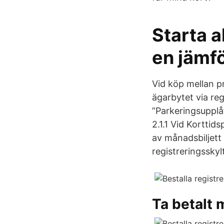
Starta a
en jämf
Vid köp mellan p
ägarbytet via reg
”Parkeringsupplåt
2.1.1 Vid Kortti
av månadsbiljett
registreringsskyl
Ta betalt 