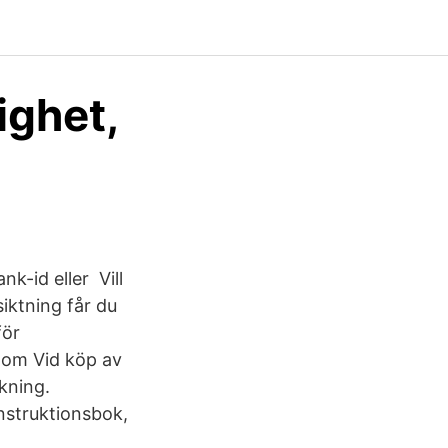
ighet,
k-id eller Vill
siktning får du
för
a om Vid köp av
kning.
nstruktionsbok,