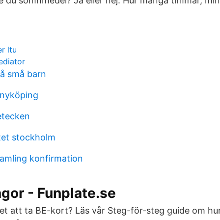
 du sömnmedel? Ja eller nej. Hur många timmar, min
r ltu
ediator
å små barn
 nyköping
etecken
tet stockholm
amling konfirmation
ågor - Funplate.se
det att ta BE-kort? Läs vår Steg-för-steg guide om hur