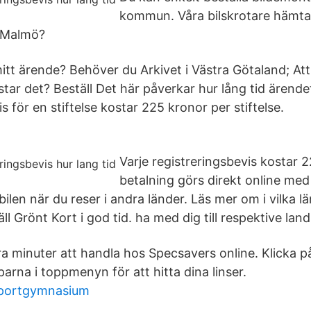
kommun. Våra bilskrotare hämtar
i Malmö?
mitt ärende? Behöver du Arkivet i Västra Götaland; Att
tar det? Beställ Det här påverkar hur lång tid ärendet
s för en stiftelse kostar 225 kronor per stiftelse.
Varje registreringsbevis kostar 
betalning görs direkt online med 
ilen när du reser i andra länder. Läs mer om i vilka l
l Grönt Kort i god tid. ha med dig till respektive land
ra minuter att handla hos Specsavers online. Klicka p
arna i toppmenyn för att hitta dina linser.
sportgymnasium