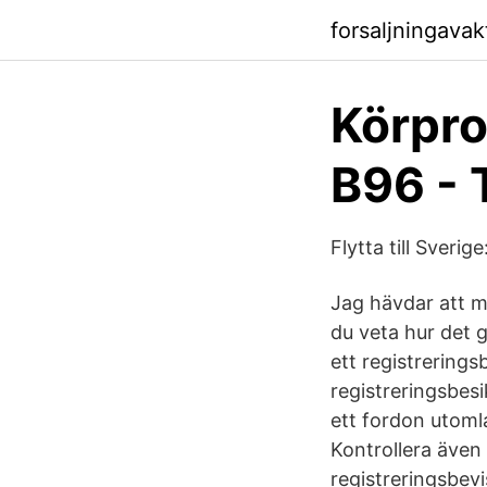
forsaljningava
Körpro
B96 - 
Flytta till Sveri
Jag hävdar att ma
du veta hur det g
ett registrering
registreringsbes
ett fordon utomla
Kontrollera även
registreringsbevi