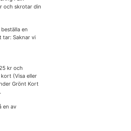
 och skrotar din
 beställa en
 tar: Saknar vi
225 kr och
kort (Visa eller
änder Grönt Kort
.
å en av