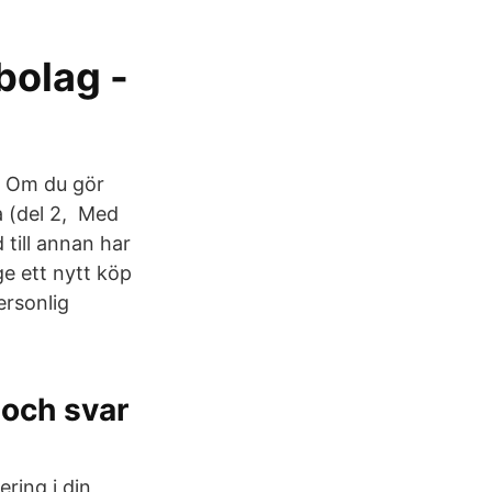
bolag -
. Om du gör
a (del 2, Med
 till annan har
ge ett nytt köp
ersonlig
 och svar
ring i din