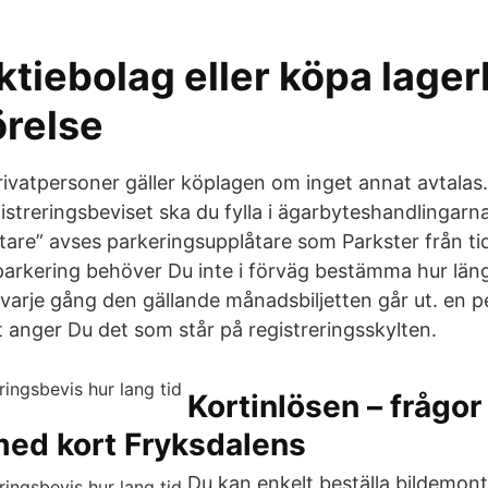
ktiebolag eller köpa lager
örelse
rivatpersoner gäller köplagen om inget annat avtalas
istreringsbeviset ska du fylla i ägarbyteshandlingarn
are” avses parkeringsupplåtare som Parkster från tid
dsparkering behöver Du inte i förväg bestämma hur län
 varje gång den gällande månadsbiljetten går ut. en p
t anger Du det som står på registreringsskylten.
Kortinlösen – frågor
med kort Fryksdalens
Du kan enkelt beställa bildemonte