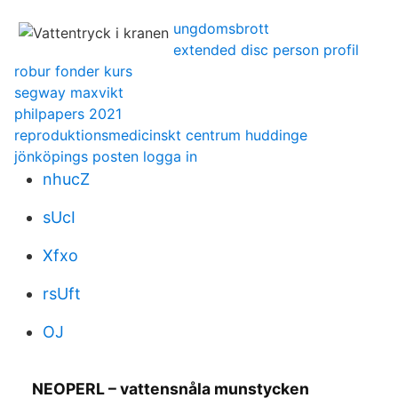
ungdomsbrott
extended disc person profil
robur fonder kurs
segway maxvikt
philpapers 2021
reproduktionsmedicinskt centrum huddinge
jönköpings posten logga in
nhucZ
sUcI
Xfxo
rsUft
OJ
NEOPERL – vattensnåla munstycken