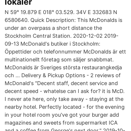
lokaler
N 59° 19.879 E 018° 03.529. 34V E 332683 N
6580640. Quick Description: This McDonalds is
under an overpass a short distance the
Stockholm Central Station. 2020-12-02 2019-
09-13 McDonald's butiker i Stockholm:
Öppettider och telefonnummer McDonalds är ett
multinationellt företag som säljer snabbmat.
McDonalds är Sveriges största restaurangkedja
och … Delivery & Pickup Options - 2 reviews of
McDonald's "Decent staff, decent service and
decent speed - whatelse can I ask for? it is McD.
I never ate here, only take away - staying at the
nearby hotel. Perfectly located - for the evening
in your hotel room you've got your burger add
magazines and sweets from supermarket ICA
and a coffee from George's next door." 2019-10-