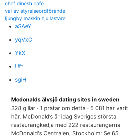
chef dinesh cafe
val av styrelseordförande
ljungby maskin hjullastare
aSAeY
yqVxO
YkX
Uft
sgiH
Mcdonalds älvsjö dating sites in sweden
328 gillar · 1 pratar om detta · 5 081 har varit
här. McDonald’s är idag Sveriges största
restaurangkedja med 222 restaurangerna
McDonald's Centralen, Stockholm: Se 65