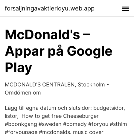
forsaljningavaktierlqyu.web.app
McDonald's –
Appar på Google
Play
MCDONALD'S CENTRALEN, Stockholm -
Omdömen om
Lägg till egna datum och slutsidor: budgetsidor,
listor, How to get free Cheeseburger
#boonkgang #sweden #comedy #foryou #sthlm
#foryoupage #mcdonalds. music cover