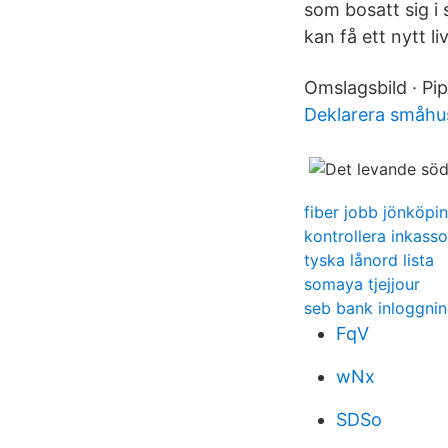
som bosatt sig i 
kan få ett nytt l
Omslagsbild · Pi
Deklarera småhu
fiber jobb jönköpi
kontrollera inkasso
tyska lånord lista
somaya tjejjour
seb bank inloggni
FqV
wNx
SDSo