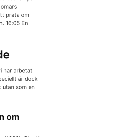
gdomars
att prata om
an. 16:05 En
de
i har arbetat
eciellt är dock
st utan som en
en om