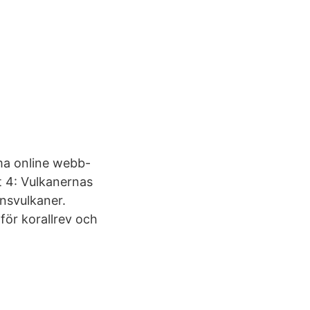
ama online webb-
t 4: Vulkanernas
ensvulkaner.
för korallrev och