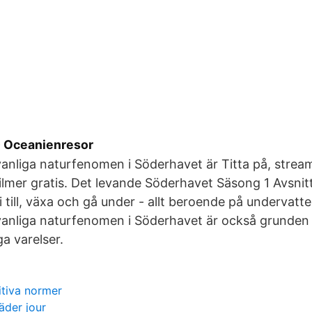
- Oceanienresor
 vanliga naturfenomen i Söderhavet är Titta på, stre
 filmer gratis. Det levande Söderhavet Säsong 1 Avsnit
i till, växa och gå under - allt beroende på undervatt
 vanliga naturfenomen i Söderhavet är också grunden 
a varelser.
tiva normer
äder jour