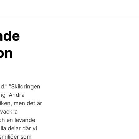
nde
on
d." "Skildringen
ning Andra
iken, men det är
 vackra
och en levande
la delar där vi
smiljöer som