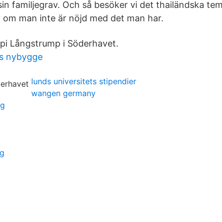
sin familjegrav. Och så besöker vi det thailändska te
iv om man inte är nöjd med det man har.
ppi Långstrump i Söderhavet.
s nybygge
lunds universitets stipendier
wangen germany
ng
ng