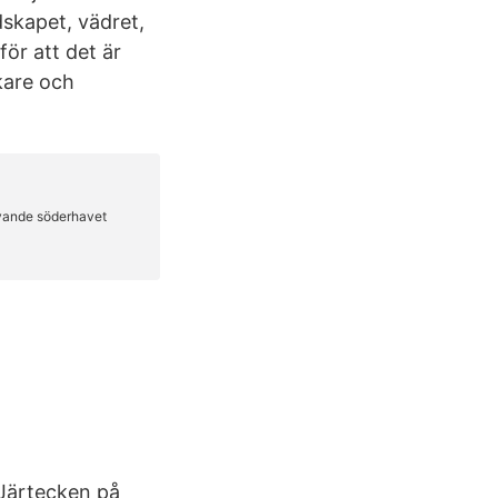
dskapet, vädret,
för att det är
kare och
Järtecken på