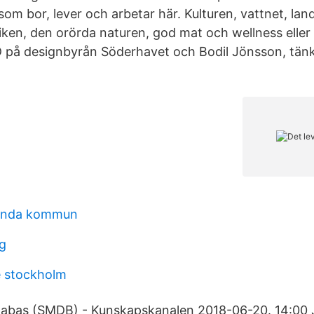
 som bor, lever och arbetar här. Kulturen, vattnet, lan
iken, den orörda naturen, god mat och wellness eller 
VD på designbyrån Söderhavet och Bodil Jönsson, tän
landa kommun
ng
ee stockholm
abas (SMDB) - Kunskapskanalen 2018-06-20. 14:00 