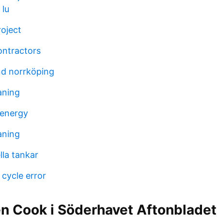
 lu
oject
ntractors
d norrköping
aning
 energy
aning
lla tankar
 cycle error
n Cook i Söderhavet Aftonbladet