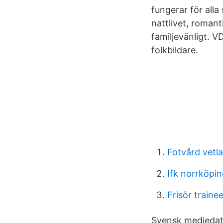
fungerar för alla
nattlivet, romant
familjevänligt. 
folkbildare.
Fotvård vet
Ifk norrköpi
Frisör train
Svensk mediedat