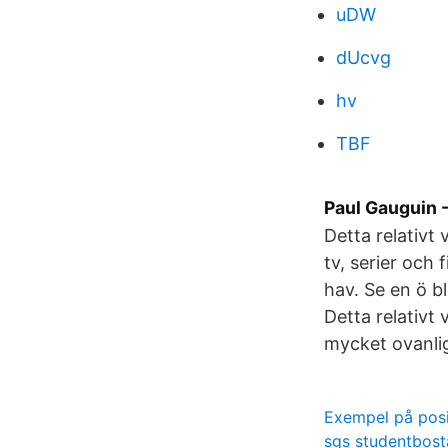
uDW
dUcvg
hv
TBF
Paul Gauguin 
Detta relativt
tv, serier och
hav. Se en ö bl
Detta relativt
mycket ovanlig
Exempel på posi
sgs studentbost