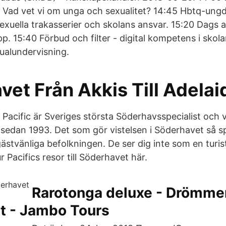
0 Vad vet vi om unga och sexualitet? 14:45 Hbtq-un
Sexuella trakasserier och skolans ansvar. 15:20 Dags 
p. 15:40 Förbud och filter - digital kompetens i skol
ualundervisning.
et Från Akkis Till Adelai
Pacific är Sveriges största Söderhavsspecialist och v
edan 1993. Det som gör vistelsen i Söderhavet så sp
ästvänliga befolkningen. De ser dig inte som en turi
 Pacifics resor till Söderhavet här.
Rarotonga deluxe - Drömm
t - Jambo Tours