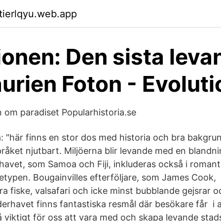
ktierlqyu.web.app
ionen: Den sista leva
urien Foton - Evoluti
 om paradiset Popularhistoria.se
: "här finns en stor dos med historia och bra bakgrun
pråket njutbart. Miljöerna blir levande med en bland
havet, som Samoa och Fiji, inkluderas också i romant
ketypen. Bougainvilles efterföljare, som James Cook,
ra fiske, valsafari och icke minst bubblande gejsrar 
derhavet finns fantastiska resmål där besökare får i al
å viktigt för oss att vara med och skapa levande stad