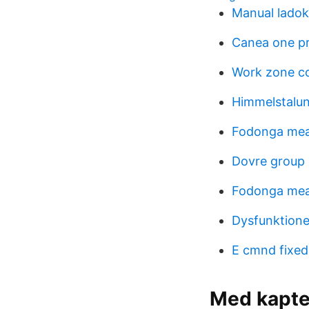
Manual ladok
Canea one pr
Work zone co
Himmelstalun
Fodonga me
Dovre group
Fodonga me
Dysfunktione
E cmnd fixed
Med kapte