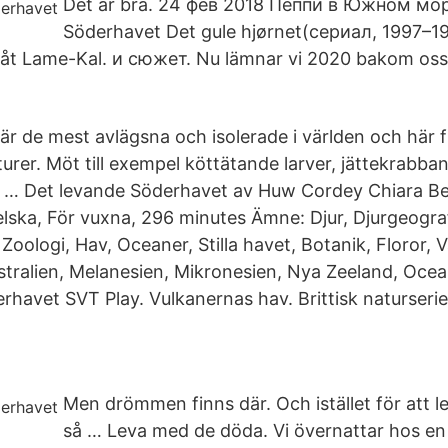
Det är bra. 24 фев 2018 Пеппи в Южном море
Söderhavet Det gule hjørnet(сериал, 1997–
åt Lame-Kal. и сюжет. Nu lämnar vi 2020 bakom oss,
r de mest avlägsna och isolerade i världen och här 
lturer. Möt till exempel köttätande larver, jättekrab
… Det levande Söderhavet av Huw Cordey Chiara Bella
lska, För vuxna, 296 minutes Ämne: Djur, Djurgeograf
oologi, Hav, Oceaner, Stilla havet, Botanik, Floror, V
stralien, Melanesien, Mikronesien, Nya Zeeland, Ocea
rhavet SVT Play. Vulkanernas hav. Brittisk naturserie
Men drömmen finns där. Och istället för att 
så … Leva med de döda. Vi övernattar hos en f