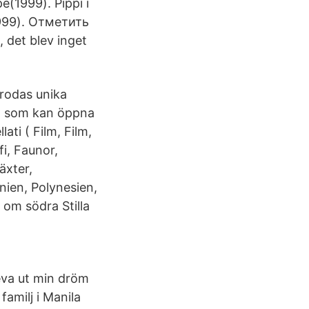
(1999). Pippi i
1999). Отметить
 det blev inget
frodas unika
ban som kan öppna
ti ( Film, Film,
i, Faunor,
äxter,
nien, Polynesien,
 om södra Stilla
leva ut min dröm
amilj i Manila